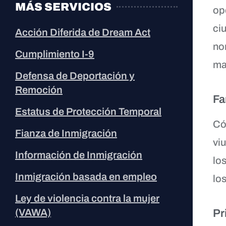
MÁS SERVICIOS
op
ci
Acción Diferida de Dream Act
no
Cumplimiento I-9
ma
Defensa de Deportación y
Remoción
Fa
Estatus de Protección Temporal
Có
Fianza de Inmigración
vi
Información de Inmigración
lo
Inmigración basada en empleo
lo
Ley de violencia contra la mujer
(VAWA)
Pr