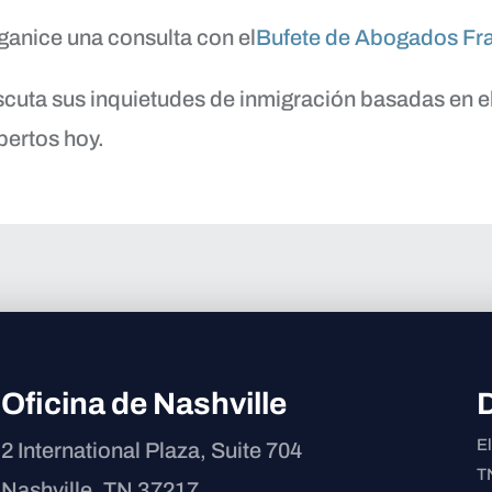
ganice una consulta con el
Bufete de Abogados Fr
scuta sus inquietudes de inmigración basadas en 
pertos hoy.
Oficina de Nashville
E
2 International Plaza, Suite 704
TN
Nashville, TN 37217