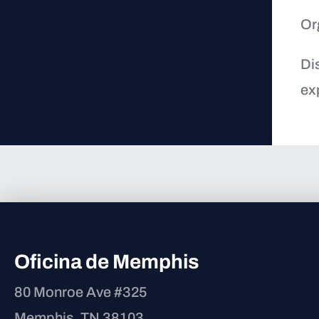
Or
Di
ex
Oficina de Memphis
80 Monroe Ave #325
Memphis, TN 38103