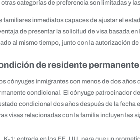
s otras categorías de preferencia son limitadas y la
s familiares inmediatos capaces de ajustar el esta
ventaja de presentar la solicitud de visa basada en l
tado al mismo tiempo, junto con la autorización de 
ondición de residente permanente
los cónyuges inmigrantes con menos de dos años d
rmanente condicional. El cónyuge patrocinador deb
 estado condicional dos años después de la fecha 
as visas relacionadas con la familia incluyen las s
K-1: entrada en los EE. UU. para que un prometi