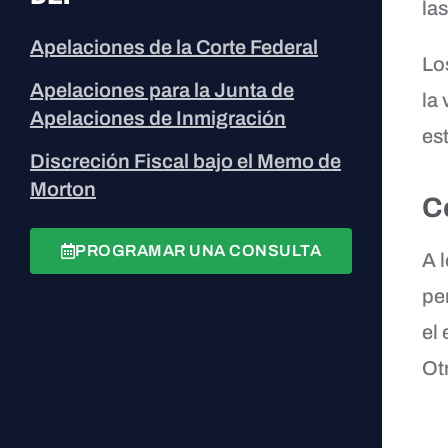
la
Apelaciones de la Corte Federal
Lo
Apelaciones para la Junta de
la 
Apelaciones de Inmigración
es
Discreción Fiscal bajo el Memo de
Morton
C
PROGRAMAR UNA CONSULTA
A 
pe
el
Otr