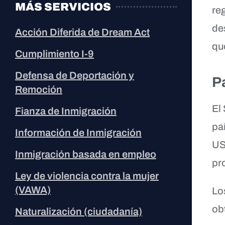
MÁS SERVICIOS
re
de
Acción Diferida de Dream Act
qu
Cumplimiento I-9
Defensa de Deportación y
P
Remoción
El
Fianza de Inmigración
pa
Información de Inmigración
US
Inmigración basada en empleo
pr
Ley de violencia contra la mujer
(VAWA)
Lo
ob
Naturalización (ciudadanía)