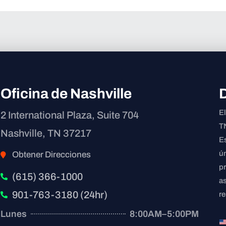
Oficina de Nashville
E
2 International Plaza, Suite 704
TN
Nashville, TN 37217
E
ú
Obtener Direcciones
p
(615) 366-1000
a
901-763-3180 (24hr)
r
Lunes
8:00AM–5:00PM