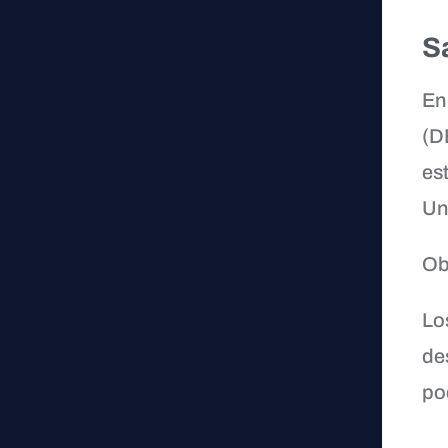
S
En
(D
es
Un
Ob
Lo
de
po