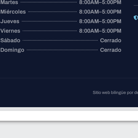
Martes
8:00AM–5:00PM
Miércoles
8:00AM–5:00PM
Jueves
8:00AM–5:00PM
Viernes
8:00AM–5:00PM
Sábado
Cerrado
Domingo
Cerrado
Sitio web bilingüe por