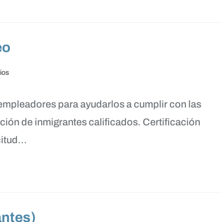
eo
ios
empleadores para ayudarlos a cumplir con las
ón de inmigrantes calificados. Certificación
citud…
antes)